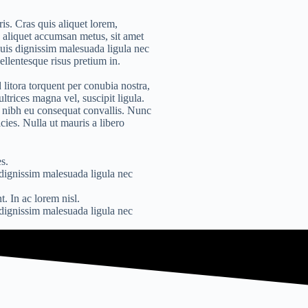
uris. Cras quis aliquet lorem,
 aliquet accumsan metus, sit amet
Duis dignissim malesuada ligula nec
ellentesque risus pretium in.
d litora torquent per conubia nostra,
trices magna vel, suscipit ligula.
s nibh eu consequat convallis. Nunc
cies. Nulla ut mauris a libero
es.
 dignissim malesuada ligula nec
. In ac lorem nisl.
 dignissim malesuada ligula nec