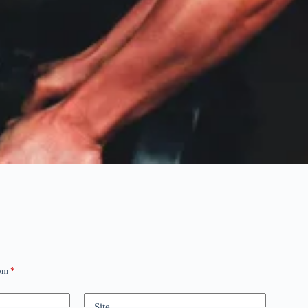
com
*
Site