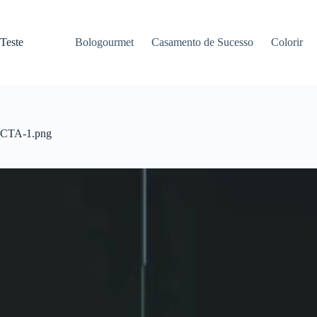
Pular
para
o
Teste
Bologourmet
Casamento de Sucesso
Colorir
conteúdo
CTA-1.png