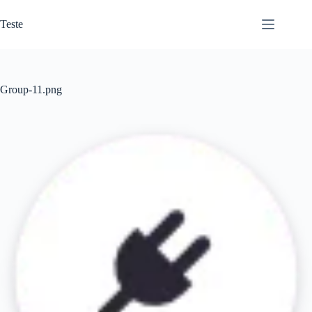
Pular
para
Teste
o
conteúdo
Group-11.png