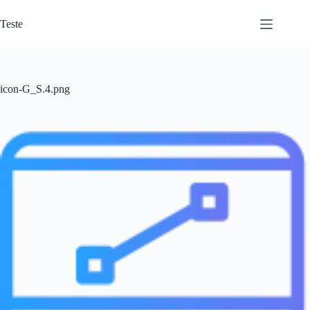
Pular
para
Teste
o
conteúdo
icon-G_S.4.png