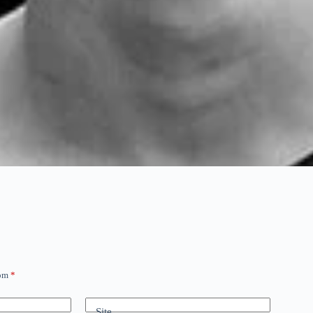
com
*
Site