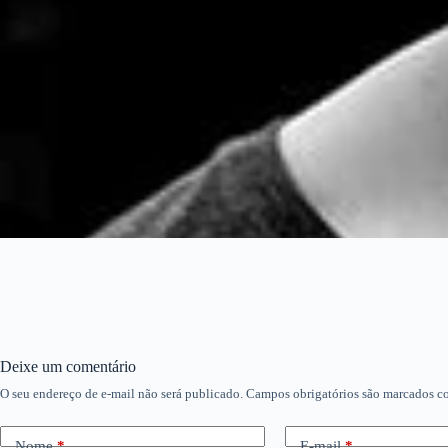
Deixe um comentário
O seu endereço de e-mail não será publicado.
Campos obrigatórios são marcados 
Nome
*
E-mail
*